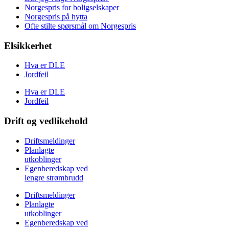
Norgespris for boligselskaper
Norgespris på hytta
Ofte stilte spørsmål om Norgespris
Elsikkerhet
Hva er DLE
Jordfeil
Hva er DLE
Jordfeil
Drift og vedlikehold
Driftsmeldinger
Planlagte
utkoblinger
Egenberedskap ved
lengre strømbrudd
Driftsmeldinger
Planlagte
utkoblinger
Egenberedskap ved