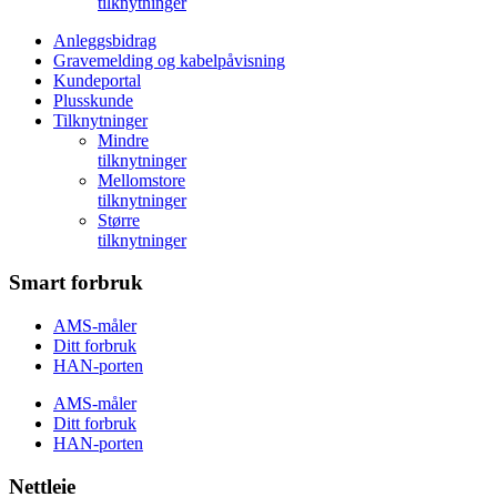
tilknytninger
Anleggsbidrag
Gravemelding og kabelpåvisning
Kundeportal
Plusskunde
Tilknytninger
Mindre
tilknytninger
Mellomstore
tilknytninger
Større
tilknytninger
Smart forbruk
AMS-måler
Ditt forbruk
HAN-porten
AMS-måler
Ditt forbruk
HAN-porten
Nettleie