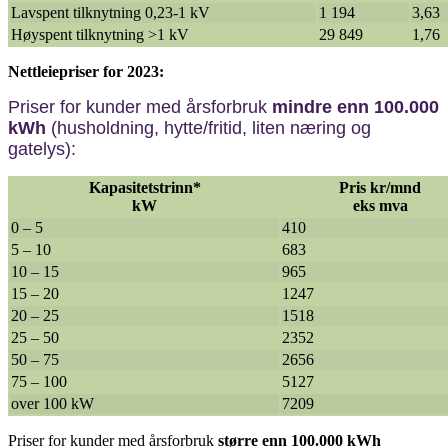
Lavspent tilknytning 0,23-1 kV
1 194
3,63
Høyspent tilknytning >1 kV
29 849
1,76
Nettleiepriser for 2023:
Priser for kunder med årsforbruk
mindre enn 100.000
kWh
(husholdning, hytte/fritid, liten næring og
gatelys):
Kapasitetstrinn*
Pris kr/mnd
kW
eks mva
0 – 5
410
5 – 10
683
10 – 15
965
15 – 20
1247
20 – 25
1518
25 – 50
2352
50 – 75
2656
75 – 100
5127
over 100 kW
7209
Priser for kunder med årsforbruk
større enn 100.000 kWh