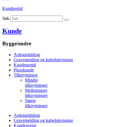
Kundportal
Søk
Kunde
Bygge/endre
Anleggsbidrag
Gravemelding og kabelpåvisning
Kundeportal
Plusskunde
Tilknytninger
Mindre
tilknytninger
Mellomstore
tilknytninger
Større
tilknytninger
Anleggsbidrag
Gravemelding og kabelpåvisning
Kundeportal