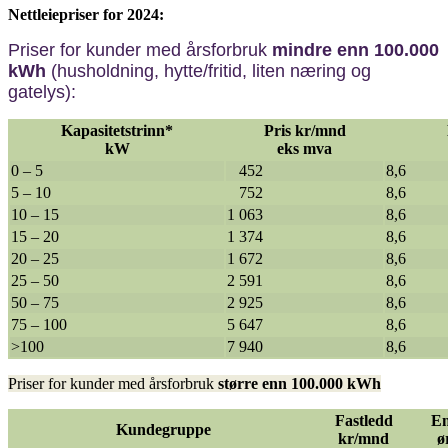
Nettleiepriser for 2024:
Priser for kunder med årsforbruk
mindre enn 100.000
kWh
(husholdning, hytte/fritid, liten næring og
gatelys):
Kapasitetstrinn*
Pris kr/mnd
kW
eks mva
0 – 5
452
8,6
5 – 10
752
8,6
10 – 15
1 063
8,6
15 – 20
1 374
8,6
20 – 25
1 672
8,6
25 – 50
2 591
8,6
50 – 75
2 925
8,6
75 – 100
5 647
8,6
>100
7 940
8,6
Priser for kunder med årsforbruk
større enn 100.000 kWh
Fastledd
En
Kundegruppe
kr/mnd
ø