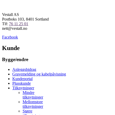
Vestall AS
Postboks 103, 8401 Sortland
Tlf:
76 11 25 01
nett@vestall.no
Facebook
Kunde
Bygge/endre
Anleggsbidrag
Gravemelding og kabelpåvisning
Kundeportal
Plusskunde
Tilknytninger
Mindre
tilknytninger
Mellomstore
tilknytninger
Større