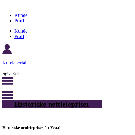
Skip
to
Kunde
content
Proff
Kunde
Proff
Kundeportal
Søk
Historiske nettleiepriser
Historiske nettleiepriser for Vestall